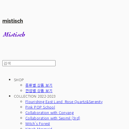
mistisch
SHOP
종류별 상품 보기
컨셉별 상품 보기
COLLECTION 2022-2023
Flourishing East Land_Rose Quartz&Serenity
Pink POP School
Collaboration with Conyang
Collaboration with Seomil (3rd)
Witch's Forest
Kitsch Mermaid