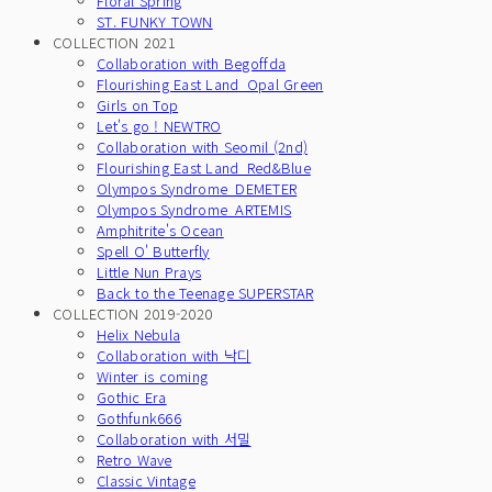
Floral Spring
ST. FUNKY TOWN
COLLECTION 2021
Collaboration with Begoffda
Flourishing East Land_Opal Green
Girls on Top
Let's go ! NEWTRO
Collaboration with Seomil (2nd)
Flourishing East Land_Red&Blue
Olympos Syndrome_DEMETER
Olympos Syndrome_ARTEMIS
Amphitrite's Ocean
Spell O' Butterfly
Little Nun Prays
Back to the Teenage SUPERSTAR
COLLECTION 2019-2020
Helix Nebula
Collaboration with 낙디
Winter is coming
Gothic Era
Gothfunk666
Collaboration with 서밀
Retro Wave
Classic Vintage