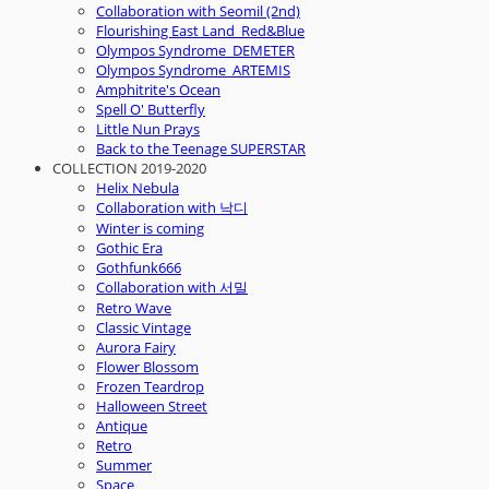
Collaboration with Seomil (2nd)
Flourishing East Land_Red&Blue
Olympos Syndrome_DEMETER
Olympos Syndrome_ARTEMIS
Amphitrite's Ocean
Spell O' Butterfly
Little Nun Prays
Back to the Teenage SUPERSTAR
COLLECTION 2019-2020
Helix Nebula
Collaboration with 낙디
Winter is coming
Gothic Era
Gothfunk666
Collaboration with 서밀
Retro Wave
Classic Vintage
Aurora Fairy
Flower Blossom
Frozen Teardrop
Halloween Street
Antique
Retro
Summer
Space