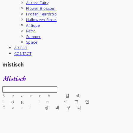
Aurora Fairy
Flower Blossom
Frozen Teardrop
Halloween Street
Antique
Retro
Summer
Space
ABOUT
CONTACT
mistisch
Search
검색
Log In
로그인
Cart
장바구니