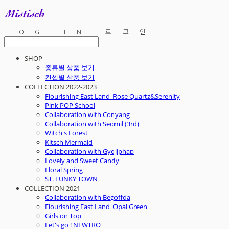
LOG IN
로그인
SHOP
종류별 상품 보기
컨셉별 상품 보기
COLLECTION 2022-2023
Flourishing East Land_Rose Quartz&Serenity
Pink POP School
Collaboration with Conyang
Collaboration with Seomil (3rd)
Witch's Forest
Kitsch Mermaid
Collaboration with Gyojiphap
Lovely and Sweet Candy
Floral Spring
ST. FUNKY TOWN
COLLECTION 2021
Collaboration with Begoffda
Flourishing East Land_Opal Green
Girls on Top
Let's go ! NEWTRO