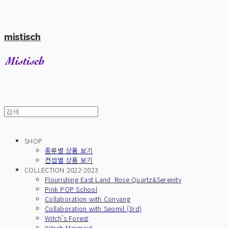
mistisch
SHOP
종류별 상품 보기
컨셉별 상품 보기
COLLECTION 2022-2023
Flourishing East Land_Rose Quartz&Serenity
Pink POP School
Collaboration with Conyang
Collaboration with Seomil (3rd)
Witch's Forest
Kitsch Mermaid