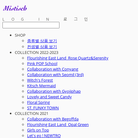
LOG IN
로그인
SHOP
종류별 상품 보기
컨셉별 상품 보기
COLLECTION 2022-2023
Flourishing East Land_Rose Quartz&Serenity
Pink POP School
Collaboration with Conyang
Collaboration with Seomil (3rd)
Witch's Forest
Kitsch Mermaid
Collaboration with Gyojiphap
Lovely and Sweet Candy
Floral Spring
ST. FUNKY TOWN
COLLECTION 2021
Collaboration with Begoffda
Flourishing East Land_Opal Green
Girls on Top
Let's go ! NEWTRO