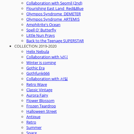
Collaboration with Seomil (2nd)
Flourishing East Land_Red&Blue
Olympos Syndrome_DEMETER
Olympos Syndrome_ARTEMIS
Amphitrite's Ocean
Spell O' Butterfly
Little Nun Prays
Back to the Teenage SUPERSTAR
COLLECTION 2019-2020
Helix Nebula
Collaboration with 낙디
Winter is coming
Gothic Era
Gothfunk666
Collaboration with 서밀
Retro Wave
Classic Vintage
Aurora Fairy
Flower Blossom
Frozen Teardrop
Halloween Street
Antique
Retro
Summer
Space