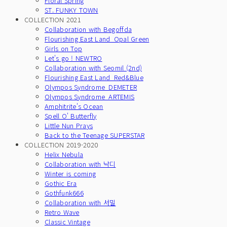
Floral Spring
ST. FUNKY TOWN
COLLECTION 2021
Collaboration with Begoffda
Flourishing East Land_Opal Green
Girls on Top
Let's go ! NEWTRO
Collaboration with Seomil (2nd)
Flourishing East Land_Red&Blue
Olympos Syndrome_DEMETER
Olympos Syndrome_ARTEMIS
Amphitrite's Ocean
Spell O' Butterfly
Little Nun Prays
Back to the Teenage SUPERSTAR
COLLECTION 2019-2020
Helix Nebula
Collaboration with 낙디
Winter is coming
Gothic Era
Gothfunk666
Collaboration with 서밀
Retro Wave
Classic Vintage