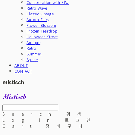
Collaboration with 서밀
Retro Wave
Classic Vintage
Aurora Fairy
Flower Blossom
Frozen Teardrop
Halloween Street
Antique
Retro
Summer
Space
ABOUT
CONTACT
mistisch
Search
검색
Log In
로그인
Cart
장바구니