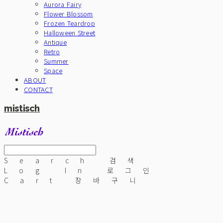
Aurora Fairy
Flower Blossom
Frozen Teardrop
Halloween Street
Antique
Retro
Summer
Space
ABOUT
CONTACT
mistisch
Search
검색
Log In
로그인
Cart
장바구니