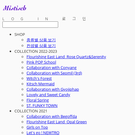
LOG IN
로그인
SHOP
종류별 상품 보기
컨셉별 상품 보기
COLLECTION 2022-2023
Flourishing East Land_Rose Quartz&Serenity
Pink POP School
Collaboration with Conyang
Collaboration with Seomil (3rd)
Witch's Forest
Kitsch Mermaid
Collaboration with Gyojiphap
Lovely and Sweet Candy
Floral Spring
ST. FUNKY TOWN
COLLECTION 2021
Collaboration with Begoffda
Flourishing East Land_Opal Green
Girls on Top
Let's go ! NEWTRO