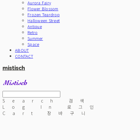
Aurora Fairy
Flower Blossom
Frozen Teardrop
Halloween Street
Antique
Retro
Summer
Space
ABOUT
CONTACT
mistisch
Search
검색
Log In
로그인
Cart
장바구니