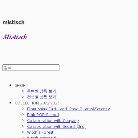
mistisch
SHOP
종류별 상품 보기
컨셉별 상품 보기
COLLECTION 2022-2023
Flourishing East Land_Rose Quartz&Serenity
Pink POP School
Collaboration with Conyang
Collaboration with Seomil (3rd)
Witch's Forest
Kitsch Mermaid