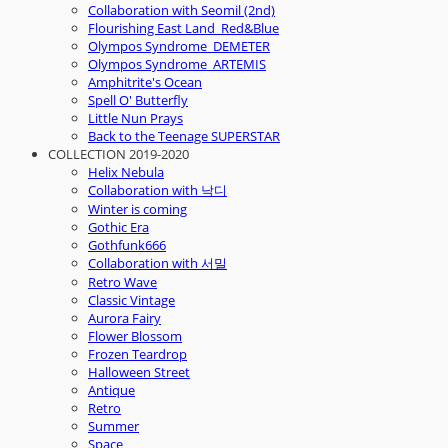
Collaboration with Seomil (2nd)
Flourishing East Land_Red&Blue
Olympos Syndrome_DEMETER
Olympos Syndrome_ARTEMIS
Amphitrite's Ocean
Spell O' Butterfly
Little Nun Prays
Back to the Teenage SUPERSTAR
COLLECTION 2019-2020
Helix Nebula
Collaboration with 낙디
Winter is coming
Gothic Era
Gothfunk666
Collaboration with 서밀
Retro Wave
Classic Vintage
Aurora Fairy
Flower Blossom
Frozen Teardrop
Halloween Street
Antique
Retro
Summer
Space