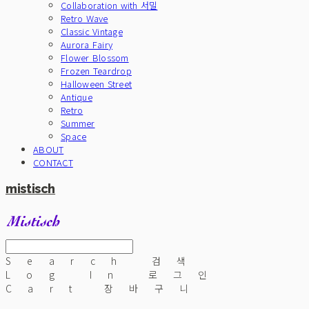
Collaboration with 서밀
Retro Wave
Classic Vintage
Aurora Fairy
Flower Blossom
Frozen Teardrop
Halloween Street
Antique
Retro
Summer
Space
ABOUT
CONTACT
mistisch
Search
검색
Log In
로그인
Cart
장바구니