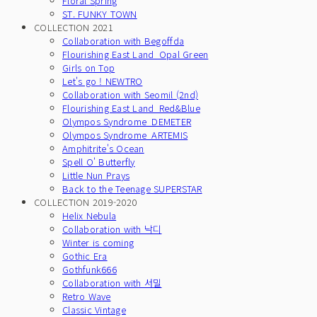
Floral Spring
ST. FUNKY TOWN
COLLECTION 2021
Collaboration with Begoffda
Flourishing East Land_Opal Green
Girls on Top
Let's go ! NEWTRO
Collaboration with Seomil (2nd)
Flourishing East Land_Red&Blue
Olympos Syndrome_DEMETER
Olympos Syndrome_ARTEMIS
Amphitrite's Ocean
Spell O' Butterfly
Little Nun Prays
Back to the Teenage SUPERSTAR
COLLECTION 2019-2020
Helix Nebula
Collaboration with 낙디
Winter is coming
Gothic Era
Gothfunk666
Collaboration with 서밀
Retro Wave
Classic Vintage