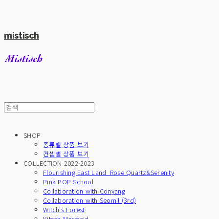
mistisch
SHOP
종류별 상품 보기
컨셉별 상품 보기
COLLECTION 2022-2023
Flourishing East Land_Rose Quartz&Serenity
Pink POP School
Collaboration with Conyang
Collaboration with Seomil (3rd)
Witch's Forest
Kitsch Mermaid