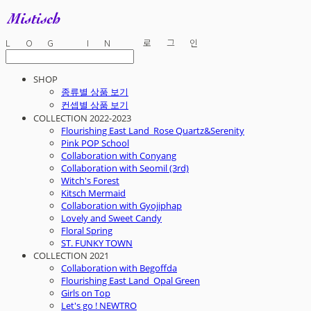
LOG IN
로그인
SHOP
종류별 상품 보기
컨셉별 상품 보기
COLLECTION 2022-2023
Flourishing East Land_Rose Quartz&Serenity
Pink POP School
Collaboration with Conyang
Collaboration with Seomil (3rd)
Witch's Forest
Kitsch Mermaid
Collaboration with Gyojiphap
Lovely and Sweet Candy
Floral Spring
ST. FUNKY TOWN
COLLECTION 2021
Collaboration with Begoffda
Flourishing East Land_Opal Green
Girls on Top
Let's go ! NEWTRO