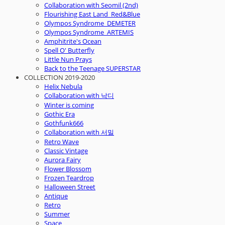
Collaboration with Seomil (2nd)
Flourishing East Land_Red&Blue
Olympos Syndrome_DEMETER
Olympos Syndrome_ARTEMIS
Amphitrite's Ocean
Spell O' Butterfly
Little Nun Prays
Back to the Teenage SUPERSTAR
COLLECTION 2019-2020
Helix Nebula
Collaboration with 낙디
Winter is coming
Gothic Era
Gothfunk666
Collaboration with 서밀
Retro Wave
Classic Vintage
Aurora Fairy
Flower Blossom
Frozen Teardrop
Halloween Street
Antique
Retro
Summer
Space