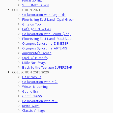
Floral Spring
ST. FUNKY TOWN
COLLECTION 2021
Collaboration with Begoffda
Flourishing East Land_Opal Green
Girls on Top
Let's go ! NEWTRO
Collaboration with Seomil (2nd)
Flourishing East Land_Red&Blue
Olympos Syndrome_DEMETER
Olympos Syndrome_ARTEMIS
Amphitrite's Ocean
Spell O' Butterfly
Little Nun Prays
Back to the Teenage SUPERSTAR
COLLECTION 2019-2020
Helix Nebula
Collaboration with 낙디
Winter is coming
Gothic Era
Gothfunk666
Collaboration with 서밀
Retro Wave
Classic Vintage