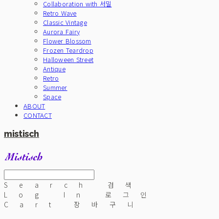
Collaboration with 서밀
Retro Wave
Classic Vintage
Aurora Fairy
Flower Blossom
Frozen Teardrop
Halloween Street
Antique
Retro
Summer
Space
ABOUT
CONTACT
mistisch
Search
검색
Log In
로그인
Cart
장바구니