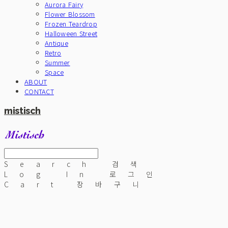
Aurora Fairy
Flower Blossom
Frozen Teardrop
Halloween Street
Antique
Retro
Summer
Space
ABOUT
CONTACT
mistisch
Search
검색
Log In
로그인
Cart
장바구니