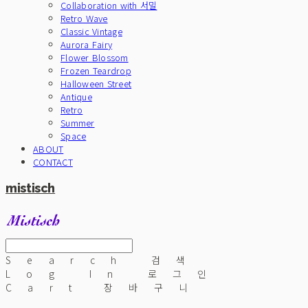
Collaboration with 서밀
Retro Wave
Classic Vintage
Aurora Fairy
Flower Blossom
Frozen Teardrop
Halloween Street
Antique
Retro
Summer
Space
ABOUT
CONTACT
mistisch
Search
검색
Log In
로그인
Cart
장바구니