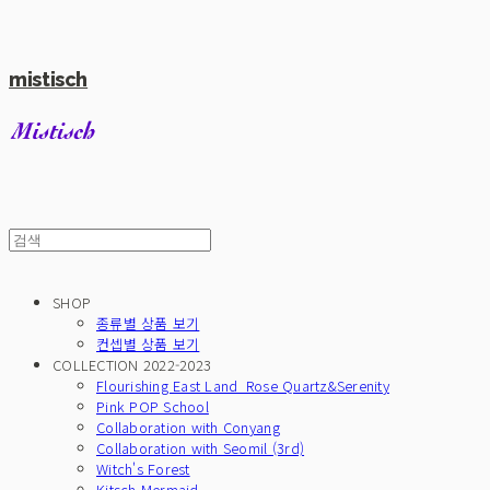
mistisch
SHOP
종류별 상품 보기
컨셉별 상품 보기
COLLECTION 2022-2023
Flourishing East Land_Rose Quartz&Serenity
Pink POP School
Collaboration with Conyang
Collaboration with Seomil (3rd)
Witch's Forest
Kitsch Mermaid