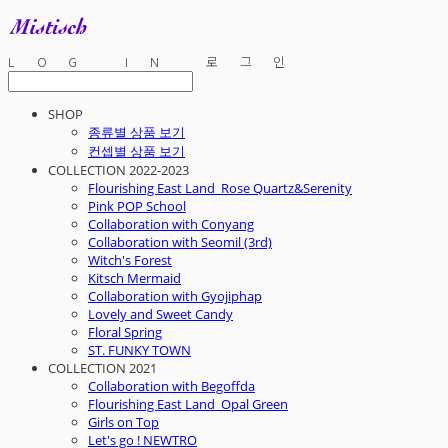
LOG IN
로그인
SHOP
종류별 상품 보기
컨셉별 상품 보기
COLLECTION 2022-2023
Flourishing East Land_Rose Quartz&Serenity
Pink POP School
Collaboration with Conyang
Collaboration with Seomil (3rd)
Witch's Forest
Kitsch Mermaid
Collaboration with Gyojiphap
Lovely and Sweet Candy
Floral Spring
ST. FUNKY TOWN
COLLECTION 2021
Collaboration with Begoffda
Flourishing East Land_Opal Green
Girls on Top
Let's go ! NEWTRO