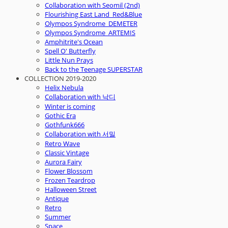
Collaboration with Seomil (2nd)
Flourishing East Land_Red&Blue
Olympos Syndrome_DEMETER
Olympos Syndrome_ARTEMIS
Amphitrite's Ocean
Spell O' Butterfly
Little Nun Prays
Back to the Teenage SUPERSTAR
COLLECTION 2019-2020
Helix Nebula
Collaboration with 낙디
Winter is coming
Gothic Era
Gothfunk666
Collaboration with 서밀
Retro Wave
Classic Vintage
Aurora Fairy
Flower Blossom
Frozen Teardrop
Halloween Street
Antique
Retro
Summer
Space