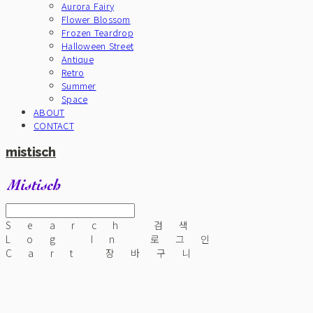
Aurora Fairy
Flower Blossom
Frozen Teardrop
Halloween Street
Antique
Retro
Summer
Space
ABOUT
CONTACT
mistisch
Search
검색
Log In
로그인
Cart
장바구니