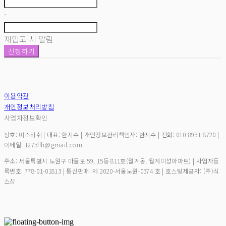
-
재입고 시 알림
신청하기
이용약관
개인정보처리방침
사업자정보확인
상호: 미스티쉬 | 대표: 한지수 | 개인정보관리책임자: 한지수 | 전화: 010-8931-8720 |
이메일: 1273ffh@gmail.com
주소: 서울특별시 노원구 마들로 59, 15동 811호(월계동, 월계미성아파트) | 사업자등
록번호:
778-01-01813
| 통신판매:
제 2020-서울노원-0374 호
| 호스팅제공자: (주)식
스샵