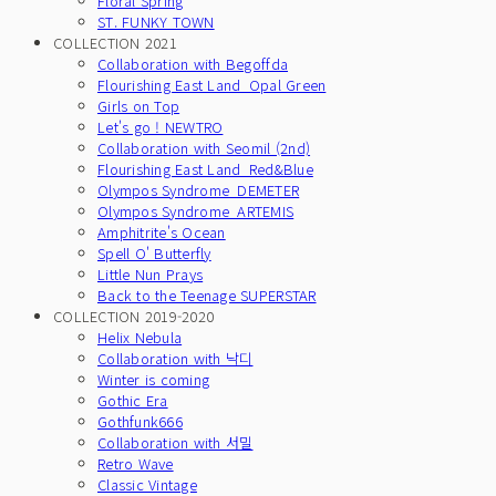
Floral Spring
ST. FUNKY TOWN
COLLECTION 2021
Collaboration with Begoffda
Flourishing East Land_Opal Green
Girls on Top
Let's go ! NEWTRO
Collaboration with Seomil (2nd)
Flourishing East Land_Red&Blue
Olympos Syndrome_DEMETER
Olympos Syndrome_ARTEMIS
Amphitrite's Ocean
Spell O' Butterfly
Little Nun Prays
Back to the Teenage SUPERSTAR
COLLECTION 2019-2020
Helix Nebula
Collaboration with 낙디
Winter is coming
Gothic Era
Gothfunk666
Collaboration with 서밀
Retro Wave
Classic Vintage