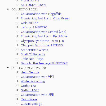
Floral Spring
ST. FUNKY TOWN
COLLECTION 2021
Collaboration with Begoffda
Flourishing East Land_Opal Green
Girls on Top
Let's go ! NEWTRO
Collaboration with Seomil (2nd)
Flourishing East Land_Red&Blue
Olympos Syndrome_DEMETER
Olympos Syndrome_ARTEMIS
Amphitrite's Ocean
Spell O' Butterfly
Little Nun Prays
Back to the Teenage SUPERSTAR
COLLECTION 2019-2020
Helix Nebula
Collaboration with 낙디
Winter is coming
Gothic Era
Gothfunk666
Collaboration with 서밀
Retro Wave
Classic Vintage