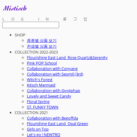
LOG IN
로그인
SHOP
종류별 상품 보기
컨셉별 상품 보기
COLLECTION 2022-2023
Flourishing East Land_Rose Quartz&Serenity
Pink POP School
Collaboration with Conyang
Collaboration with Seomil (3rd)
Witch's Forest
Kitsch Mermaid
Collaboration with Gyojiphap
Lovely and Sweet Candy
Floral Spring
ST. FUNKY TOWN
COLLECTION 2021
Collaboration with Begoffda
Flourishing East Land_Opal Green
Girls on Top
Let's go ! NEWTRO