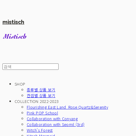
mistisch
SHOP
종류별 상품 보기
컨셉별 상품 보기
COLLECTION 2022-2023
Flourishing East Land_Rose Quartz&Serenity
Pink POP School
Collaboration with Conyang
Collaboration with Seomil (3rd)
Witch's Forest
Kitsch Mermaid