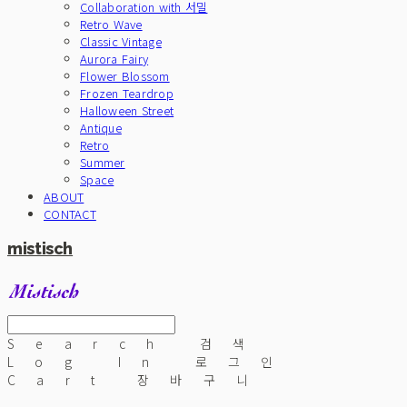
Collaboration with 서밀
Retro Wave
Classic Vintage
Aurora Fairy
Flower Blossom
Frozen Teardrop
Halloween Street
Antique
Retro
Summer
Space
ABOUT
CONTACT
mistisch
Search
검색
Log In
로그인
Cart
장바구니