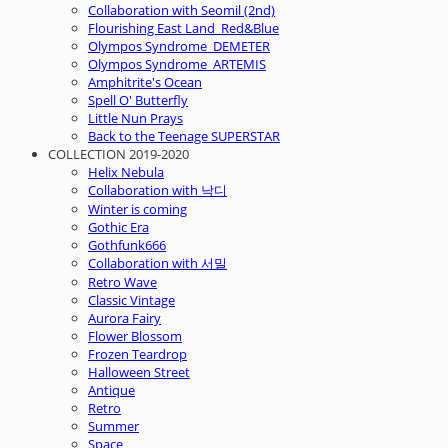
Collaboration with Seomil (2nd)
Flourishing East Land_Red&Blue
Olympos Syndrome_DEMETER
Olympos Syndrome_ARTEMIS
Amphitrite's Ocean
Spell O' Butterfly
Little Nun Prays
Back to the Teenage SUPERSTAR
COLLECTION 2019-2020
Helix Nebula
Collaboration with 낙디
Winter is coming
Gothic Era
Gothfunk666
Collaboration with 서밀
Retro Wave
Classic Vintage
Aurora Fairy
Flower Blossom
Frozen Teardrop
Halloween Street
Antique
Retro
Summer
Space