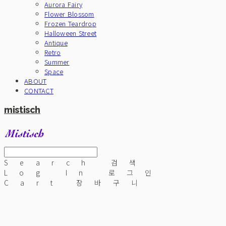
Aurora Fairy
Flower Blossom
Frozen Teardrop
Halloween Street
Antique
Retro
Summer
Space
ABOUT
CONTACT
mistisch
Search
검색
Log In
로그인
Cart
장바구니