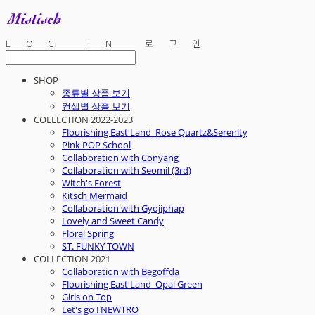
LOG IN
로그인
SHOP
종류별 상품 보기
컨셉별 상품 보기
COLLECTION 2022-2023
Flourishing East Land_Rose Quartz&Serenity
Pink POP School
Collaboration with Conyang
Collaboration with Seomil (3rd)
Witch's Forest
Kitsch Mermaid
Collaboration with Gyojiphap
Lovely and Sweet Candy
Floral Spring
ST. FUNKY TOWN
COLLECTION 2021
Collaboration with Begoffda
Flourishing East Land_Opal Green
Girls on Top
Let's go ! NEWTRO