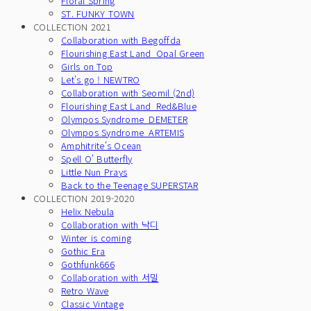
Floral Spring
ST. FUNKY TOWN
COLLECTION 2021
Collaboration with Begoffda
Flourishing East Land_Opal Green
Girls on Top
Let's go ! NEWTRO
Collaboration with Seomil (2nd)
Flourishing East Land_Red&Blue
Olympos Syndrome_DEMETER
Olympos Syndrome_ARTEMIS
Amphitrite's Ocean
Spell O' Butterfly
Little Nun Prays
Back to the Teenage SUPERSTAR
COLLECTION 2019-2020
Helix Nebula
Collaboration with 낙디
Winter is coming
Gothic Era
Gothfunk666
Collaboration with 서밀
Retro Wave
Classic Vintage