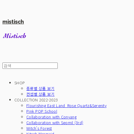
mistisch
SHOP
종류별 상품 보기
컨셉별 상품 보기
COLLECTION 2022-2023
Flourishing East Land_Rose Quartz&Serenity
Pink POP School
Collaboration with Conyang
Collaboration with Seomil (3rd)
Witch's Forest
Kitsch Mermaid