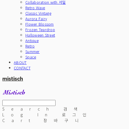
Collaboration with 서밀
Retro Wave
Classic Vintage
Aurora Fairy
Flower Blossom
Frozen Teardrop
Halloween Street
Antique
Retro
Summer
Space
ABOUT
CONTACT
mistisch
Search
검색
Log In
로그인
Cart
장바구니