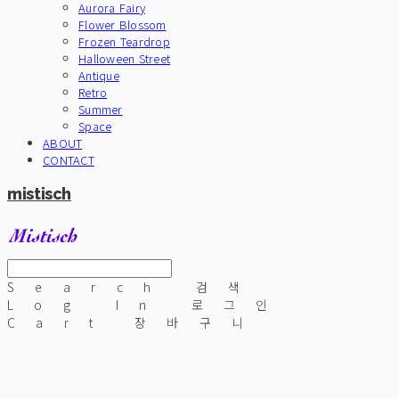
Aurora Fairy
Flower Blossom
Frozen Teardrop
Halloween Street
Antique
Retro
Summer
Space
ABOUT
CONTACT
mistisch
Search
검색
Log In
로그인
Cart
장바구니