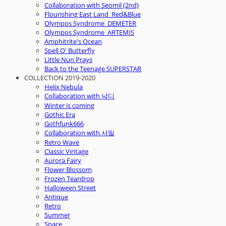
Collaboration with Seomil (2nd)
Flourishing East Land_Red&Blue
Olympos Syndrome_DEMETER
Olympos Syndrome_ARTEMIS
Amphitrite's Ocean
Spell O' Butterfly
Little Nun Prays
Back to the Teenage SUPERSTAR
COLLECTION 2019-2020
Helix Nebula
Collaboration with 낙디
Winter is coming
Gothic Era
Gothfunk666
Collaboration with 서밀
Retro Wave
Classic Vintage
Aurora Fairy
Flower Blossom
Frozen Teardrop
Halloween Street
Antique
Retro
Summer
Space