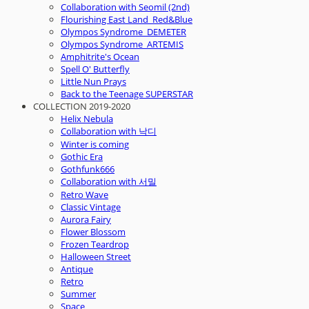
Collaboration with Seomil (2nd)
Flourishing East Land_Red&Blue
Olympos Syndrome_DEMETER
Olympos Syndrome_ARTEMIS
Amphitrite's Ocean
Spell O' Butterfly
Little Nun Prays
Back to the Teenage SUPERSTAR
COLLECTION 2019-2020
Helix Nebula
Collaboration with 낙디
Winter is coming
Gothic Era
Gothfunk666
Collaboration with 서밀
Retro Wave
Classic Vintage
Aurora Fairy
Flower Blossom
Frozen Teardrop
Halloween Street
Antique
Retro
Summer
Space