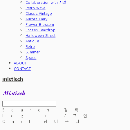
Collaboration with 서밀
Retro Wave
Classic Vintage
Aurora Fairy
Flower Blossom
Frozen Teardrop
Halloween Street
Antique
Retro
Summer
Space
ABOUT
CONTACT
mistisch
Search
검색
Log In
로그인
Cart
장바구니