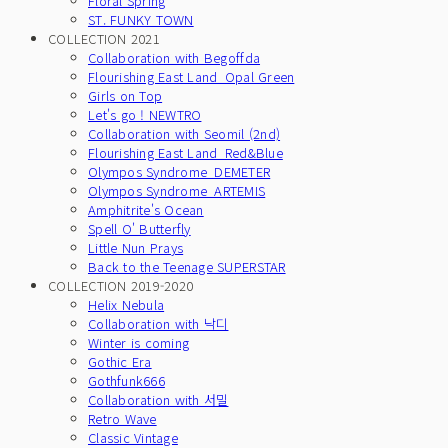
Floral Spring
ST. FUNKY TOWN
COLLECTION 2021
Collaboration with Begoffda
Flourishing East Land_Opal Green
Girls on Top
Let's go ! NEWTRO
Collaboration with Seomil (2nd)
Flourishing East Land_Red&Blue
Olympos Syndrome_DEMETER
Olympos Syndrome_ARTEMIS
Amphitrite's Ocean
Spell O' Butterfly
Little Nun Prays
Back to the Teenage SUPERSTAR
COLLECTION 2019-2020
Helix Nebula
Collaboration with 낙디
Winter is coming
Gothic Era
Gothfunk666
Collaboration with 서밀
Retro Wave
Classic Vintage