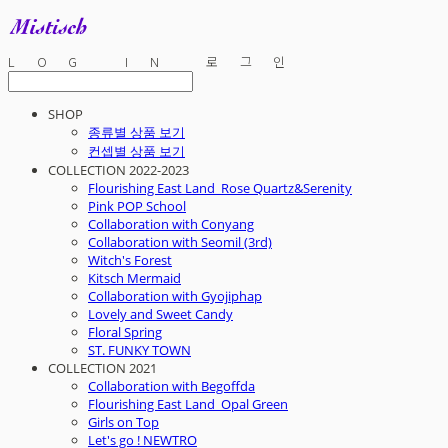
LOG IN
로그인
SHOP
종류별 상품 보기
컨셉별 상품 보기
COLLECTION 2022-2023
Flourishing East Land_Rose Quartz&Serenity
Pink POP School
Collaboration with Conyang
Collaboration with Seomil (3rd)
Witch's Forest
Kitsch Mermaid
Collaboration with Gyojiphap
Lovely and Sweet Candy
Floral Spring
ST. FUNKY TOWN
COLLECTION 2021
Collaboration with Begoffda
Flourishing East Land_Opal Green
Girls on Top
Let's go ! NEWTRO