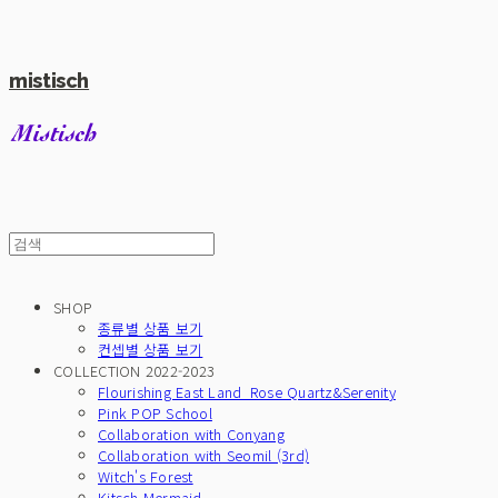
mistisch
SHOP
종류별 상품 보기
컨셉별 상품 보기
COLLECTION 2022-2023
Flourishing East Land_Rose Quartz&Serenity
Pink POP School
Collaboration with Conyang
Collaboration with Seomil (3rd)
Witch's Forest
Kitsch Mermaid