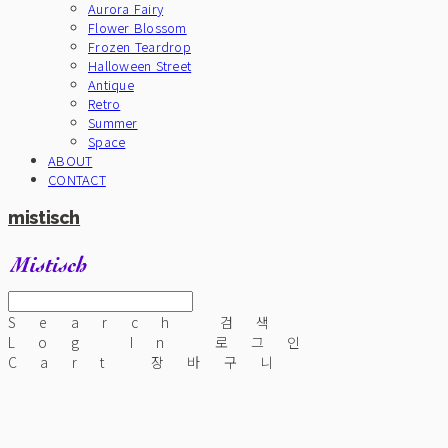
Aurora Fairy
Flower Blossom
Frozen Teardrop
Halloween Street
Antique
Retro
Summer
Space
ABOUT
CONTACT
mistisch
Search
검색
Log In
로그인
Cart
장바구니