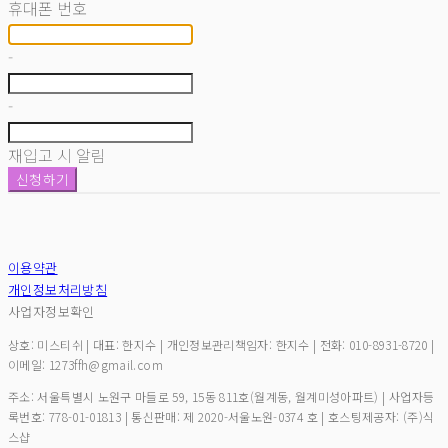
휴대폰 번호
-
-
재입고 시 알림
신청하기
이용약관
개인정보처리방침
사업자정보확인
상호: 미스티쉬 | 대표: 한지수 | 개인정보관리책임자: 한지수 | 전화: 010-8931-8720 |
이메일: 1273ffh@gmail.com
주소: 서울특별시 노원구 마들로 59, 15동 811호(월계동, 월계미성아파트) | 사업자등
록번호:
778-01-01813
| 통신판매:
제 2020-서울노원-0374 호
| 호스팅제공자: (주)식
스샵