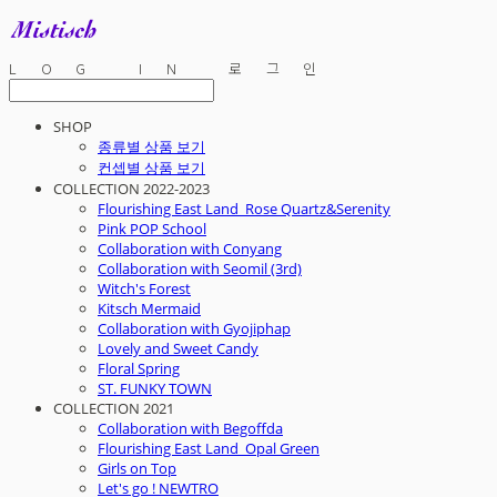
LOG IN
로그인
SHOP
종류별 상품 보기
컨셉별 상품 보기
COLLECTION 2022-2023
Flourishing East Land_Rose Quartz&Serenity
Pink POP School
Collaboration with Conyang
Collaboration with Seomil (3rd)
Witch's Forest
Kitsch Mermaid
Collaboration with Gyojiphap
Lovely and Sweet Candy
Floral Spring
ST. FUNKY TOWN
COLLECTION 2021
Collaboration with Begoffda
Flourishing East Land_Opal Green
Girls on Top
Let's go ! NEWTRO