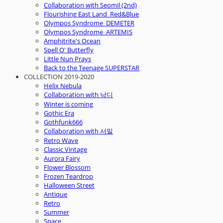
Collaboration with Seomil (2nd)
Flourishing East Land_Red&Blue
Olympos Syndrome_DEMETER
Olympos Syndrome_ARTEMIS
Amphitrite's Ocean
Spell O' Butterfly
Little Nun Prays
Back to the Teenage SUPERSTAR
COLLECTION 2019-2020
Helix Nebula
Collaboration with 낙디
Winter is coming
Gothic Era
Gothfunk666
Collaboration with 서밀
Retro Wave
Classic Vintage
Aurora Fairy
Flower Blossom
Frozen Teardrop
Halloween Street
Antique
Retro
Summer
Space