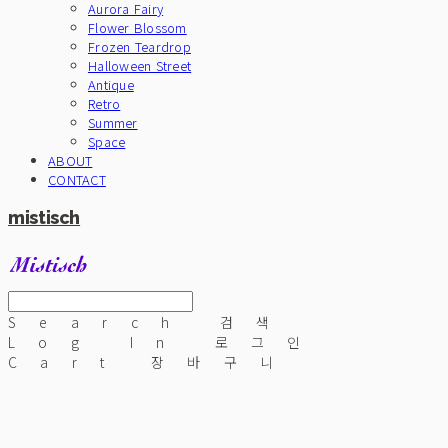
Aurora Fairy
Flower Blossom
Frozen Teardrop
Halloween Street
Antique
Retro
Summer
Space
ABOUT
CONTACT
mistisch
Search
검색
Log In
로그인
Cart
장바구니