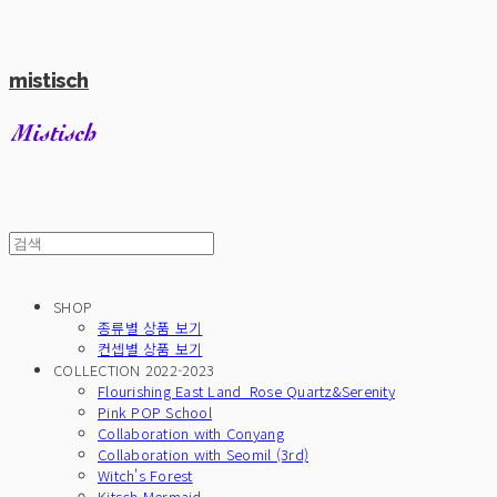
mistisch
SHOP
종류별 상품 보기
컨셉별 상품 보기
COLLECTION 2022-2023
Flourishing East Land_Rose Quartz&Serenity
Pink POP School
Collaboration with Conyang
Collaboration with Seomil (3rd)
Witch's Forest
Kitsch Mermaid