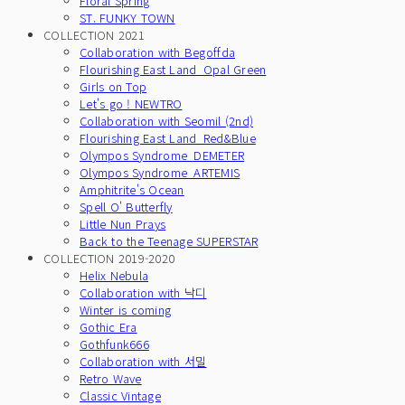
Floral Spring
ST. FUNKY TOWN
COLLECTION 2021
Collaboration with Begoffda
Flourishing East Land_Opal Green
Girls on Top
Let's go ! NEWTRO
Collaboration with Seomil (2nd)
Flourishing East Land_Red&Blue
Olympos Syndrome_DEMETER
Olympos Syndrome_ARTEMIS
Amphitrite's Ocean
Spell O' Butterfly
Little Nun Prays
Back to the Teenage SUPERSTAR
COLLECTION 2019-2020
Helix Nebula
Collaboration with 낙디
Winter is coming
Gothic Era
Gothfunk666
Collaboration with 서밀
Retro Wave
Classic Vintage