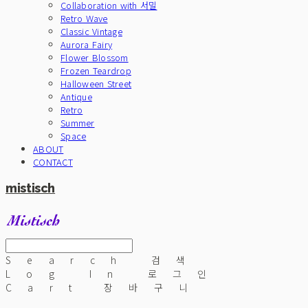
Collaboration with 서밀
Retro Wave
Classic Vintage
Aurora Fairy
Flower Blossom
Frozen Teardrop
Halloween Street
Antique
Retro
Summer
Space
ABOUT
CONTACT
mistisch
Search
검색
Log In
로그인
Cart
장바구니