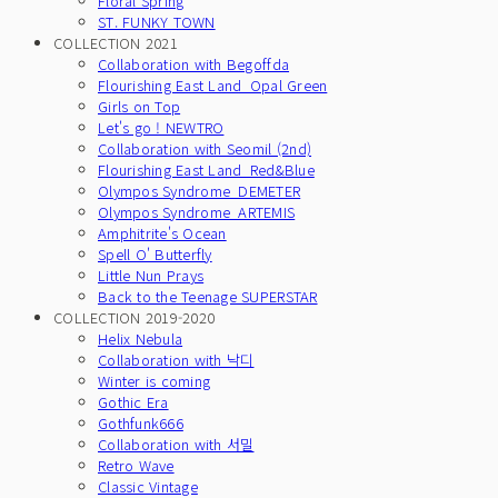
Floral Spring
ST. FUNKY TOWN
COLLECTION 2021
Collaboration with Begoffda
Flourishing East Land_Opal Green
Girls on Top
Let's go ! NEWTRO
Collaboration with Seomil (2nd)
Flourishing East Land_Red&Blue
Olympos Syndrome_DEMETER
Olympos Syndrome_ARTEMIS
Amphitrite's Ocean
Spell O' Butterfly
Little Nun Prays
Back to the Teenage SUPERSTAR
COLLECTION 2019-2020
Helix Nebula
Collaboration with 낙디
Winter is coming
Gothic Era
Gothfunk666
Collaboration with 서밀
Retro Wave
Classic Vintage