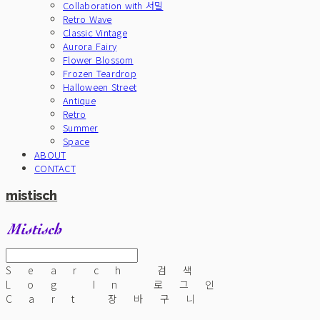
Collaboration with 서밀
Retro Wave
Classic Vintage
Aurora Fairy
Flower Blossom
Frozen Teardrop
Halloween Street
Antique
Retro
Summer
Space
ABOUT
CONTACT
mistisch
Search
검색
Log In
로그인
Cart
장바구니