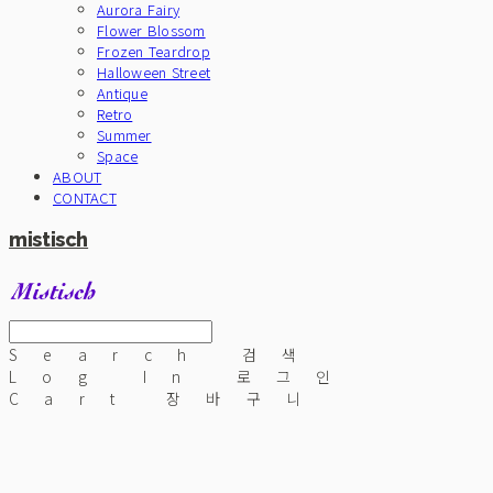
Aurora Fairy
Flower Blossom
Frozen Teardrop
Halloween Street
Antique
Retro
Summer
Space
ABOUT
CONTACT
mistisch
Search
검색
Log In
로그인
Cart
장바구니