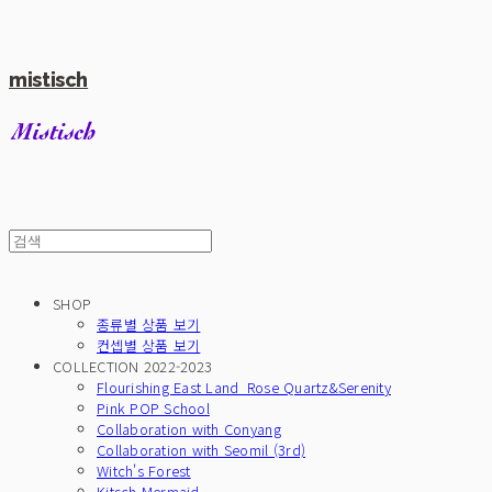
mistisch
SHOP
종류별 상품 보기
컨셉별 상품 보기
COLLECTION 2022-2023
Flourishing East Land_Rose Quartz&Serenity
Pink POP School
Collaboration with Conyang
Collaboration with Seomil (3rd)
Witch's Forest
Kitsch Mermaid