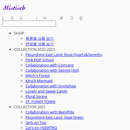
LOG IN
로그인
SHOP
종류별 상품 보기
컨셉별 상품 보기
COLLECTION 2022-2023
Flourishing East Land_Rose Quartz&Serenity
Pink POP School
Collaboration with Conyang
Collaboration with Seomil (3rd)
Witch's Forest
Kitsch Mermaid
Collaboration with Gyojiphap
Lovely and Sweet Candy
Floral Spring
ST. FUNKY TOWN
COLLECTION 2021
Collaboration with Begoffda
Flourishing East Land_Opal Green
Girls on Top
Let's go ! NEWTRO