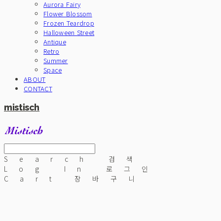
Aurora Fairy
Flower Blossom
Frozen Teardrop
Halloween Street
Antique
Retro
Summer
Space
ABOUT
CONTACT
mistisch
Search
검색
Log In
로그인
Cart
장바구니