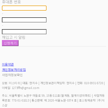
휴대폰 번호
-
-
재입고 시 알림
신청하기
이용약관
개인정보처리방침
사업자정보확인
상호: 미스티쉬 | 대표: 한지수 | 개인정보관리책임자: 한지수 | 전화: 010-8931-8720 |
이메일: 1273ffh@gmail.com
주소: 서울특별시 노원구 마들로 59, 15동 811호(월계동, 월계미성아파트) | 사업자등
록번호:
778-01-01813
| 통신판매:
제 2020-서울노원-0374 호
| 호스팅제공자: (주)식
스샵