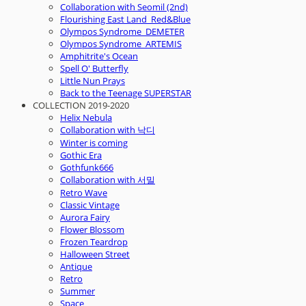
Collaboration with Seomil (2nd)
Flourishing East Land_Red&Blue
Olympos Syndrome_DEMETER
Olympos Syndrome_ARTEMIS
Amphitrite's Ocean
Spell O' Butterfly
Little Nun Prays
Back to the Teenage SUPERSTAR
COLLECTION 2019-2020
Helix Nebula
Collaboration with 낙디
Winter is coming
Gothic Era
Gothfunk666
Collaboration with 서밀
Retro Wave
Classic Vintage
Aurora Fairy
Flower Blossom
Frozen Teardrop
Halloween Street
Antique
Retro
Summer
Space