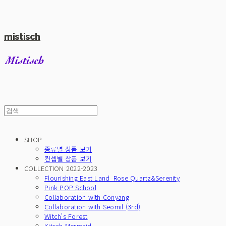
mistisch
SHOP
종류별 상품 보기
컨셉별 상품 보기
COLLECTION 2022-2023
Flourishing East Land_Rose Quartz&Serenity
Pink POP School
Collaboration with Conyang
Collaboration with Seomil (3rd)
Witch's Forest
Kitsch Mermaid