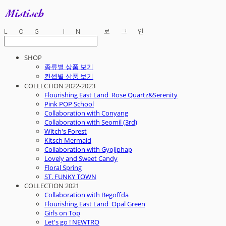
LOG IN
로그인
SHOP
종류별 상품 보기
컨셉별 상품 보기
COLLECTION 2022-2023
Flourishing East Land_Rose Quartz&Serenity
Pink POP School
Collaboration with Conyang
Collaboration with Seomil (3rd)
Witch's Forest
Kitsch Mermaid
Collaboration with Gyojiphap
Lovely and Sweet Candy
Floral Spring
ST. FUNKY TOWN
COLLECTION 2021
Collaboration with Begoffda
Flourishing East Land_Opal Green
Girls on Top
Let's go ! NEWTRO