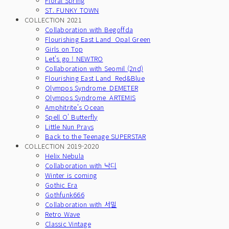
Floral Spring
ST. FUNKY TOWN
COLLECTION 2021
Collaboration with Begoffda
Flourishing East Land_Opal Green
Girls on Top
Let's go ! NEWTRO
Collaboration with Seomil (2nd)
Flourishing East Land_Red&Blue
Olympos Syndrome_DEMETER
Olympos Syndrome_ARTEMIS
Amphitrite's Ocean
Spell O' Butterfly
Little Nun Prays
Back to the Teenage SUPERSTAR
COLLECTION 2019-2020
Helix Nebula
Collaboration with 낙디
Winter is coming
Gothic Era
Gothfunk666
Collaboration with 서밀
Retro Wave
Classic Vintage