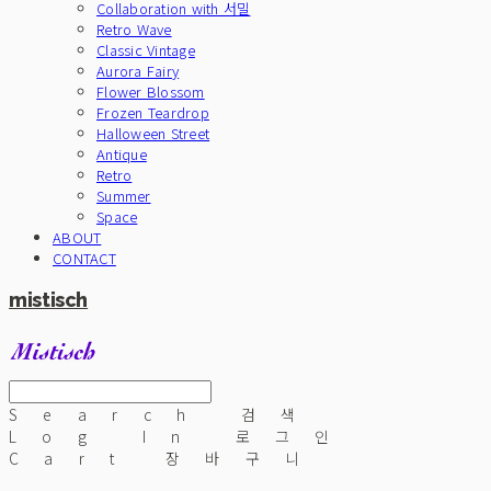
Collaboration with 서밀
Retro Wave
Classic Vintage
Aurora Fairy
Flower Blossom
Frozen Teardrop
Halloween Street
Antique
Retro
Summer
Space
ABOUT
CONTACT
mistisch
Search
검색
Log In
로그인
Cart
장바구니