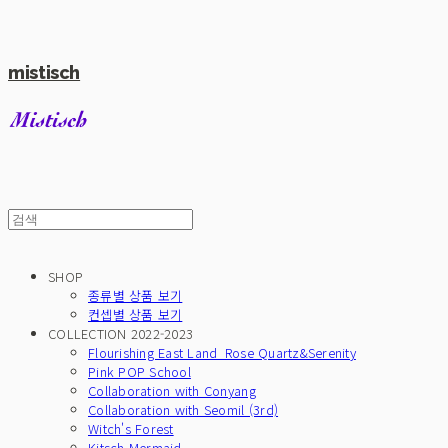
mistisch
SHOP
종류별 상품 보기
컨셉별 상품 보기
COLLECTION 2022-2023
Flourishing East Land_Rose Quartz&Serenity
Pink POP School
Collaboration with Conyang
Collaboration with Seomil (3rd)
Witch's Forest
Kitsch Mermaid