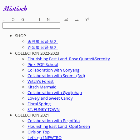
LOG IN
로그인
SHOP
종류별 상품 보기
컨셉별 상품 보기
COLLECTION 2022-2023
Flourishing East Land_Rose Quartz&Serenity
Pink POP School
Collaboration with Conyang
Collaboration with Seomil (3rd)
Witch's Forest
Kitsch Mermaid
Collaboration with Gyojiphap
Lovely and Sweet Candy
Floral Spring
ST. FUNKY TOWN
COLLECTION 2021
Collaboration with Begoffda
Flourishing East Land_Opal Green
Girls on Top
Let's go ! NEWTRO