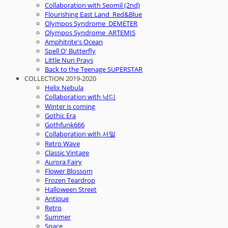
Collaboration with Seomil (2nd)
Flourishing East Land_Red&Blue
Olympos Syndrome_DEMETER
Olympos Syndrome_ARTEMIS
Amphitrite's Ocean
Spell O' Butterfly
Little Nun Prays
Back to the Teenage SUPERSTAR
COLLECTION 2019-2020
Helix Nebula
Collaboration with 낙디
Winter is coming
Gothic Era
Gothfunk666
Collaboration with 서밀
Retro Wave
Classic Vintage
Aurora Fairy
Flower Blossom
Frozen Teardrop
Halloween Street
Antique
Retro
Summer
Space