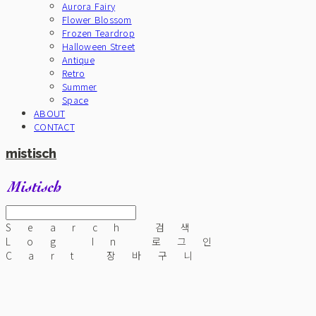
Aurora Fairy
Flower Blossom
Frozen Teardrop
Halloween Street
Antique
Retro
Summer
Space
ABOUT
CONTACT
mistisch
Search
검색
Log In
로그인
Cart
장바구니