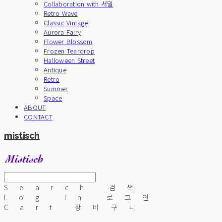
Collaboration with 서밀
Retro Wave
Classic Vintage
Aurora Fairy
Flower Blossom
Frozen Teardrop
Halloween Street
Antique
Retro
Summer
Space
ABOUT
CONTACT
mistisch
Search
검색
Log In
로그인
Cart
장바구니