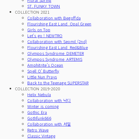
Floral Spring
ST. FUNKY TOWN
COLLECTION 2021
Collaboration with Begoffda
Flourishing East Land_Opal Green
Girls on Top
Let's go ! NEWTRO
Collaboration with Seomil (2nd)
Flourishing East Land_Red&Blue
Olympos Syndrome_DEMETER
Olympos Syndrome_ARTEMIS
Amphitrite's Ocean
Spell O' Butterfly
Little Nun Prays
Back to the Teenage SUPERSTAR
COLLECTION 2019-2020
Helix Nebula
Collaboration with 낙디
Winter is coming
Gothic Era
Gothfunk666
Collaboration with 서밀
Retro Wave
Classic Vintage